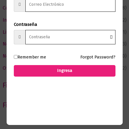
Cómic y Fantasía
(88)
Infantil y Juvenil
(212)
Contraseña
Literatura
(371)
Negocios
(43)
Novedades
(110)
Remember me
Forgot Password?
Ofertas
(12)
Ingresa
Filtrar por Autor
Filtrar por editorial