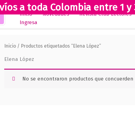
víos a toda Colombia entre 1 y 
Inicio
Novedades
Revista Club Lectores
Ingresa
Inicio
/ Productos etiquetados “Elena López”
Elena López
No se encontraron productos que concuerden c