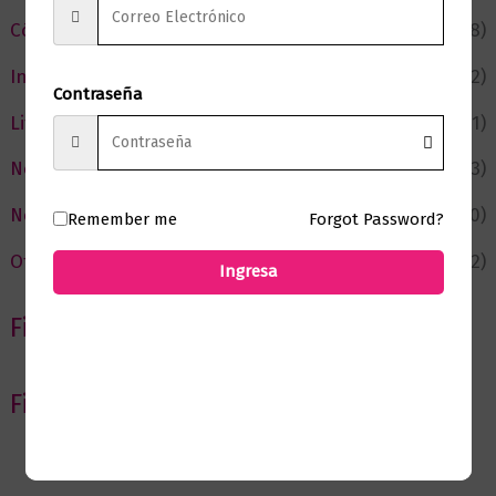
Cómic y Fantasía
(88)
Infantil y Juvenil
(212)
Contraseña
Literatura
(371)
Negocios
(43)
Novedades
(110)
Remember me
Forgot Password?
Ofertas
(12)
Ingresa
Filtrar por Autor
Filtrar por editorial