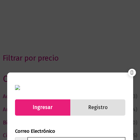
Filtrar por precio
Categorias
Actualidad
(53)
Ingresar
Registro
Autor del Mes
(4)
Bienestar
(230)
Correo Electrónico
Ciencia y Conocimiento
(75)