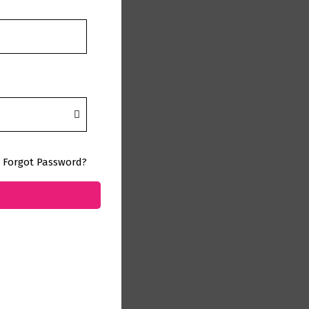
Forgot Password?