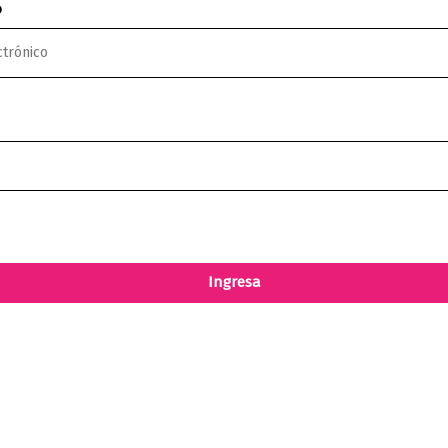
o
Ingresa