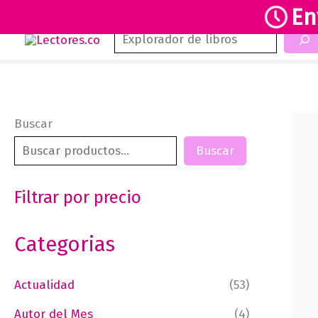
En
Buscar
Ir
al
contenido
Buscar
Buscar
Filtrar por precio
Categorias
Actualidad
(53)
Autor del Mes
(4)