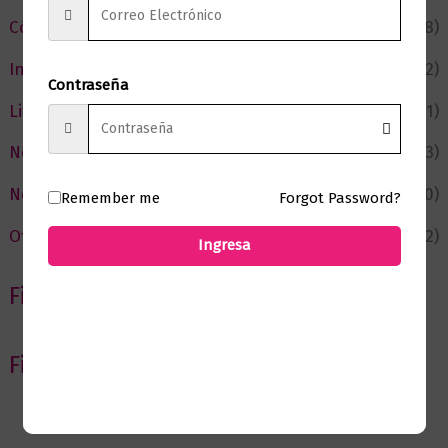
Cómic y Fantasía
(88)
Infantil y Juvenil
(212)
Contraseña
Literatura
(371)
Negocios
(43)
Novedades
(110)
Remember me
Forgot Password?
Ofertas
(12)
Ingresa
Filtrar por Autor
Filtrar por editorial