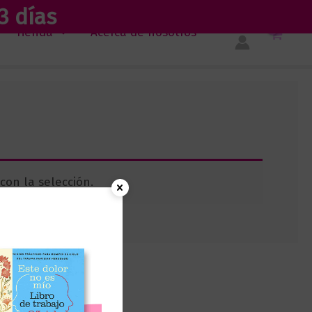
3 días
Tienda
Acerca de nosotros
on la selección.