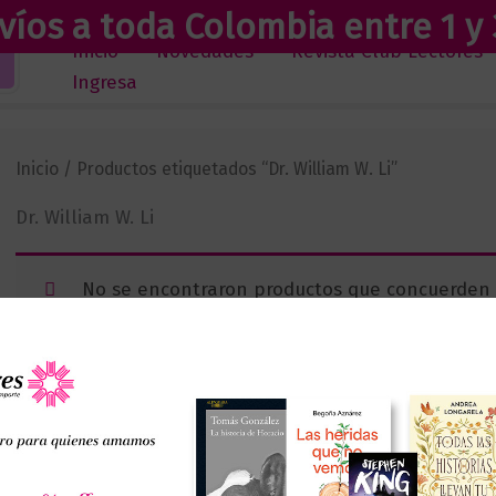
víos a toda Colombia entre 1 y 
Inicio
Novedades
Revista Club Lectores
Ingresa
Inicio
/ Productos etiquetados “Dr. William W. Li”
Dr. William W. Li
No se encontraron productos que concuerden c