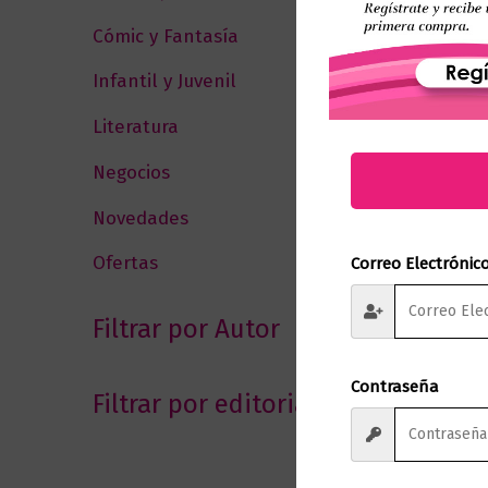
Cómic y Fantasía
(88)
Infantil y Juvenil
(213)
Literatura
(373)
Negocios
(43)
Novedades
(109)
Ofertas
(12)
Correo Electrónic
Filtrar por Autor
Contraseña
Filtrar por editorial