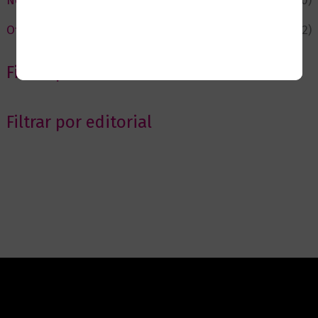
Novedades
(110)
Ofertas
(12)
Filtrar por Autor
Filtrar por editorial