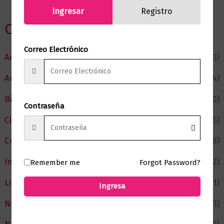
Ingresar
Registro
Categorias
Correo Electrónico
Actualidad
(53)
Autor del Mes
(4)
Bienestar
(230)
Contraseña
Ciencia y Conocimiento
(75)
Cómic y Fantasía
(88)
Infantil y Juvenil
(212)
Remember me
Forgot Password?
Literatura
(371)
Ingresa
Negocios
(43)