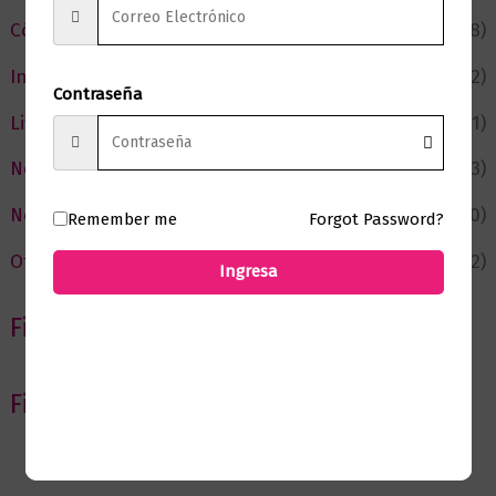
Cómic y Fantasía
(88)
Infantil y Juvenil
(212)
Contraseña
Literatura
(371)
Negocios
(43)
Novedades
(110)
Remember me
Forgot Password?
Ofertas
(12)
Ingresa
Filtrar por Autor
Filtrar por editorial