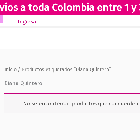
víos a toda Colombia entre 1 y 
Inicio
Novedades
Revista Club Lectores
Ingresa
Inicio
/ Productos etiquetados “Diana Quintero”
Diana Quintero
No se encontraron productos que concuerden c