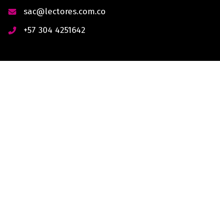
sac@lectores.com.co
+57 304 4251642
derechos reservados © 2026 Lectores.co |
Lectores.co
Bogotá