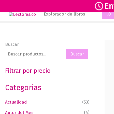
En
Buscar
Ir
al
contenido
Buscar
Buscar
Filtrar por precio
Categorias
Actualidad
(53)
Autor del Mes
(4)