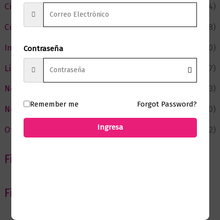
Ciencia y Conocimiento
(74)
Cómic y Fantasía
(88)
Infantil y Juvenil
(210)
Contraseña
Literatura
(367)
Negocios
(43)
Remember me
Forgot Password?
Novedades
(110)
Ingresa
Ofertas
(12)
Filtrar por Autor
Filtrar por editorial