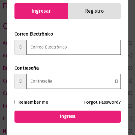
Filtrar por precio
Ingresar
Registro
Categorias
Correo Electrónico
Actualidad
(53)
Autor del Mes
(4)
Bienestar
(230)
Contraseña
Ciencia y Conocimiento
(75)
Cómic y Fantasía
(88)
Remember me
Forgot Password?
Infantil y Juvenil
(212)
Ingresa
Literatura
(371)
Negocios
(43)