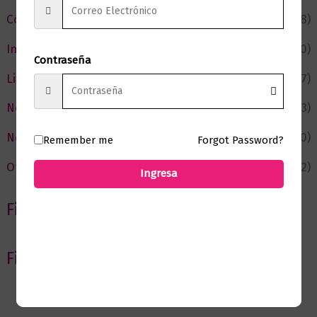
Cómic y Fantasía
(88)
Infantil y Juvenil
(210)
Contraseña
Literatura
(367)
Negocios
(43)
Novedades
(110)
Remember me
Forgot Password?
Ofertas
(12)
Ingresa
Filtrar por Autor
Filtrar por editorial