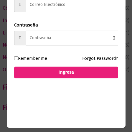
Cómic y Fantasía
(88)
Infantil y Juvenil
(212)
Contraseña
Literatura
(371)
Negocios
(43)
Novedades
(110)
Remember me
Forgot Password?
Ofertas
(12)
Ingresa
Filtrar por Autor
Filtrar por editorial