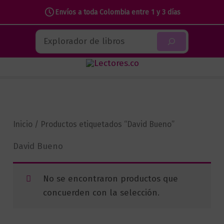
Envíos a toda Colombia entre 1 y 3 días
Ir
Buscar
al
contenido
Inicio
/ Productos etiquetados “David Bueno”
David Bueno
No se encontraron productos que
concuerden con la selección.