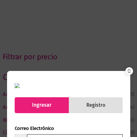
Filtrar por precio
Categorias
Actualidad
(53)
Ingresar
Registro
Autor del Mes
(4)
Bienestar
(230)
Correo Electrónico
Ciencia y Conocimiento
(75)