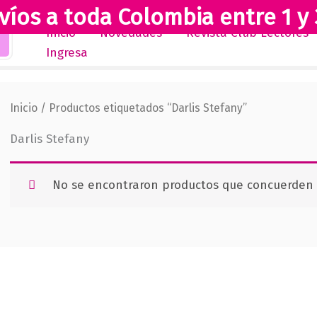
víos a toda Colombia entre 1 y 
Inicio
Novedades
Revista Club Lectores
Ingresa
Inicio
/ Productos etiquetados “Darlis Stefany”
Darlis Stefany
No se encontraron productos que concuerden c