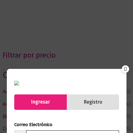
Filtrar por precio
Categorias
Actualidad
(53)
Ingresar
Registro
Autor del Mes
(4)
Bienestar
(230)
Correo Electrónico
Ciencia y Conocimiento
(75)