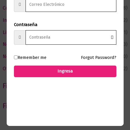
Cómic y Fantasía
(88)
Infantil y Juvenil
(212)
Contraseña
Literatura
(371)
Negocios
(43)
Novedades
(110)
Remember me
Forgot Password?
Ofertas
(12)
Ingresa
Filtrar por Autor
Filtrar por editorial