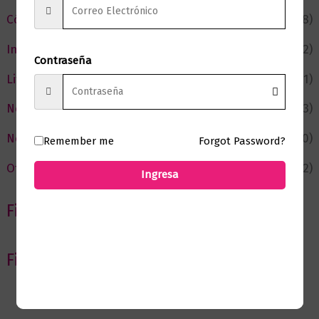
Cómic y Fantasía
(88)
Infantil y Juvenil
(212)
Contraseña
Literatura
(371)
Negocios
(43)
Novedades
(110)
Remember me
Forgot Password?
Ofertas
(12)
Ingresa
Filtrar por Autor
Filtrar por editorial