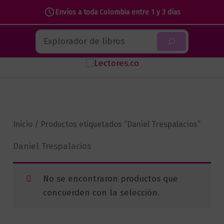
Envíos a toda Colombia entre 1 y 3 días
Ir
Buscar
al
contenido
Inicio
/ Productos etiquetados “Daniel Trespalacios”
Daniel Trespalacios
No se encontraron productos que
concuerden con la selección.