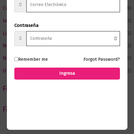
Cómic y Fantasía
(88)
Infantil y Juvenil
(213)
Contraseña
Literatura
(373)
Negocios
(43)
Novedades
(110)
Remember me
Forgot Password?
Ofertas
(12)
Ingresa
Filtrar por Autor
Filtrar por editorial