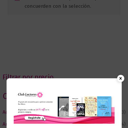
concuerden con la selección.
Filtrar por precio
Categorias
Actualidad
(53)
Autor del Mes
(4)