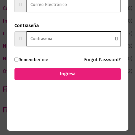
Cómic y Fantasía
(88)
Infantil y Juvenil
(210)
Contraseña
Literatura
(367)
Negocios
(43)
Novedades
(110)
Remember me
Forgot Password?
Ofertas
(12)
Ingresa
Filtrar por Autor
Filtrar por editorial