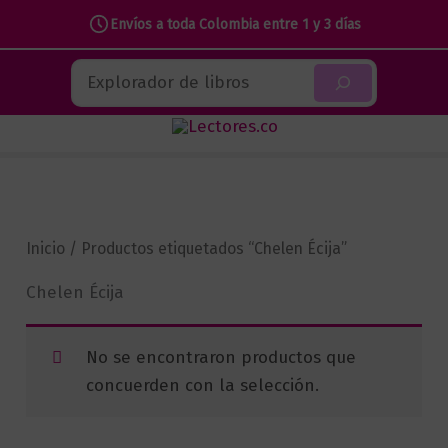
Envíos a toda Colombia entre 1 y 3 días
Ir
Buscar
al
contenido
Inicio
/ Productos etiquetados “Chelen Écija”
Chelen Écija
No se encontraron productos que
concuerden con la selección.