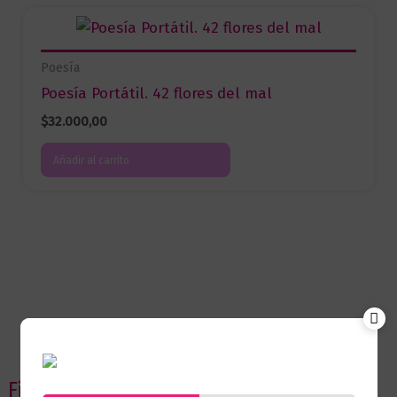
Poesía
Poesía Portátil. 42 flores del mal
$
32.000,00
Añadir al carrito
Filtrar por precio