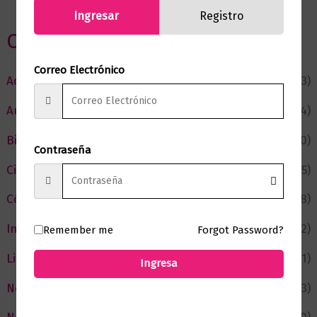
Ingresar
Registro
Categorias
Correo Electrónico
Actualidad
(53)
Autor del Mes
(4)
Bienestar
(230)
Contraseña
Ciencia y Conocimiento
(75)
Cómic y Fantasía
(88)
Infantil y Juvenil
(212)
Remember me
Forgot Password?
Literatura
(371)
Ingresa
Negocios
(43)