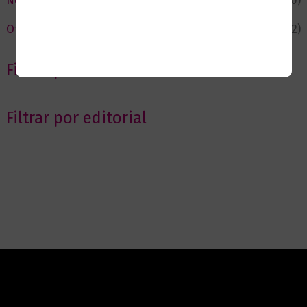
Novedades
(110)
Ofertas
(12)
Filtrar por Autor
Filtrar por editorial