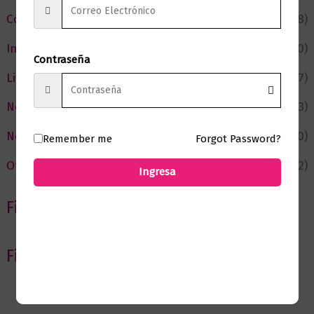
Cómic y Fantasía
(88)
Infantil y Juvenil
(210)
Contraseña
Literatura
(367)
Negocios
(43)
Novedades
(110)
Remember me
Forgot Password?
Ofertas
(12)
Ingresa
Filtrar por Autor
Filtrar por editorial