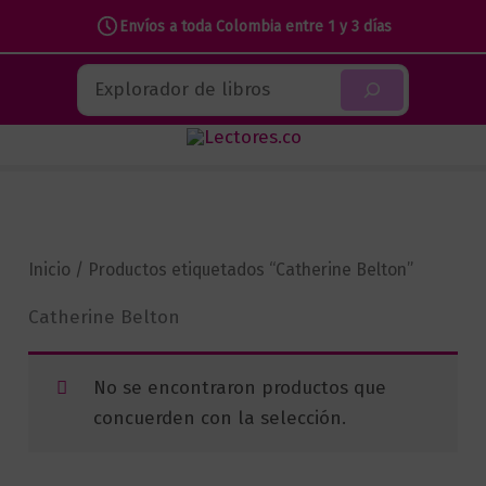
Envíos a toda Colombia entre 1 y 3 días
Ir
Buscar
al
contenido
Inicio
/ Productos etiquetados “Catherine Belton”
Catherine Belton
No se encontraron productos que
concuerden con la selección.