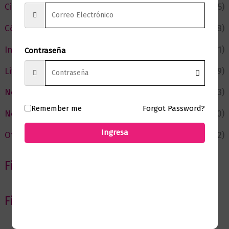
Ciencia y Conocimiento
(75)
Cómic y Fantasía
(88)
Infantil y Juvenil
(211)
Contraseña
Literatura
(369)
Negocios
(43)
Remember me
Forgot Password?
Novedades
(110)
Ingresa
Ofertas
(12)
Filtrar por Autor
Filtrar por editorial