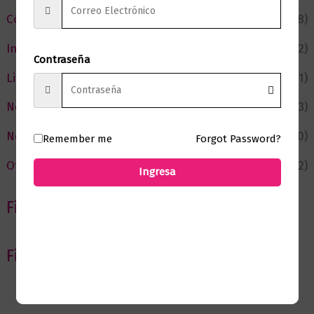
Cómic y Fantasía
(88)
Infantil y Juvenil
(212)
Contraseña
Literatura
(371)
Negocios
(43)
Novedades
(110)
Remember me
Forgot Password?
Ofertas
(12)
Ingresa
Filtrar por Autor
Filtrar por editorial