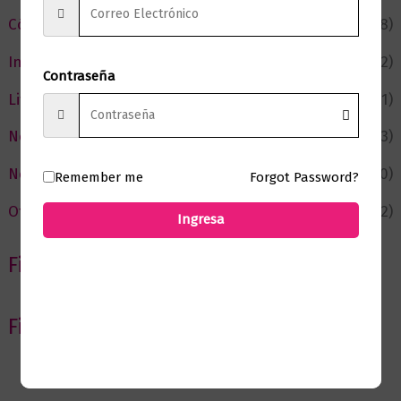
Cómic y Fantasía
(88)
Infantil y Juvenil
(212)
Contraseña
Literatura
(371)
Negocios
(43)
Novedades
(110)
Remember me
Forgot Password?
Ofertas
(12)
Ingresa
Filtrar por Autor
Filtrar por editorial