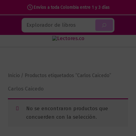
Envíos a toda Colombia entre 1 y 3 días
Ir
Buscar
al
contenido
Inicio
/ Productos etiquetados “Carlos Caicedo”
Carlos Caicedo
No se encontraron productos que
concuerden con la selección.