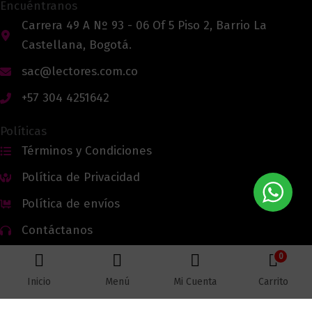
Encuéntranos
Carrera 49 A Nº 93 - 06 Of 5 Piso 2, Barrio La
Castellana, Bogotá.
sac@lectores.com.co
+57 304 4251642
Políticas
Términos y Condiciones
Política de Privacidad
Política de envíos
Contáctanos
0
Inicio
Menú
Mi Cuenta
Carrito
Todos los derechos reservados © 2026 Lectores.co |