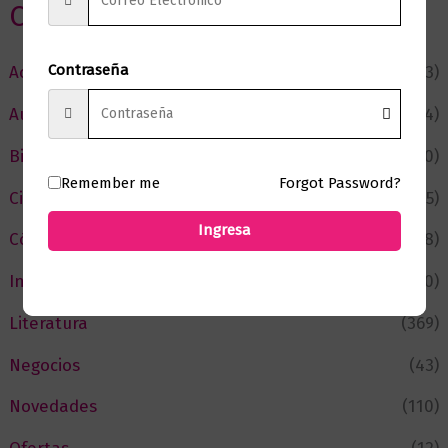
Categorias
Contraseña
Actualidad
(53)
Autor del Mes
(4)
Bienestar
(230)
Remember me
Forgot Password?
Ciencia y Conocimiento
(75)
Ingresa
Cómic y Fantasía
(88)
Infantil y Juvenil
(210)
Literatura
(369)
Negocios
(43)
Novedades
(110)