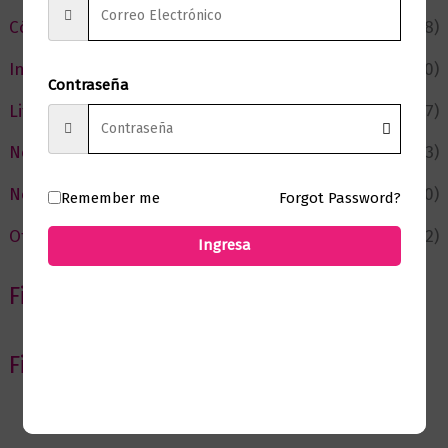
Cómic y Fantasía
(88)
Infantil y Juvenil
(210)
Contraseña
Literatura
(367)
Negocios
(43)
Novedades
(110)
Remember me
Forgot Password?
Ofertas
(12)
Ingresa
Filtrar por Autor
Filtrar por editorial