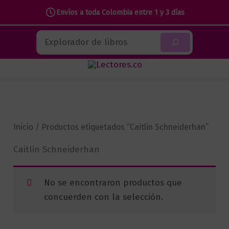
Envíos a toda Colombia entre 1 y 3 días
Ir
Buscar
al
contenido
Inicio
/ Productos etiquetados “Caitlin Schneiderhan”
Caitlin Schneiderhan
No se encontraron productos que
concuerden con la selección.