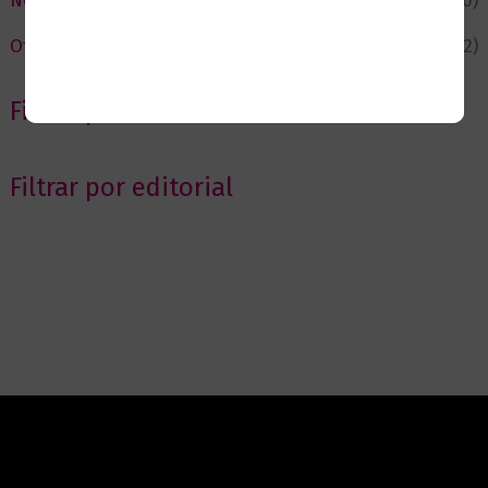
Novedades
(110)
Ofertas
(12)
Filtrar por Autor
Filtrar por editorial