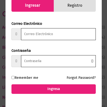
Ingresar
Registro
Categorias
Correo Electrónico
Actualidad
(53)
Autor del Mes
(4)
Bienestar
(230)
Contraseña
Ciencia y Conocimiento
(75)
Cómic y Fantasía
(88)
Infantil y Juvenil
(212)
Remember me
Forgot Password?
Literatura
(371)
Ingresa
Negocios
(43)