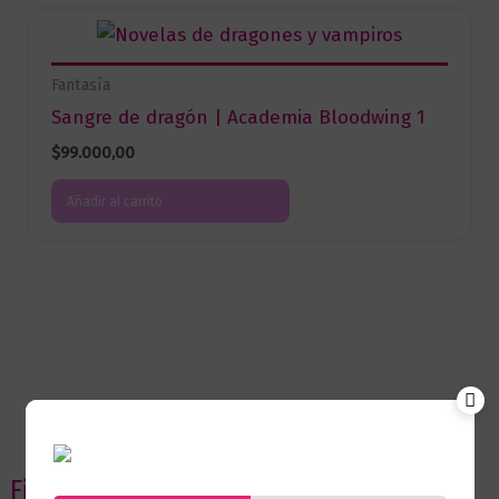
Fantasía
Sangre de dragón | Academia Bloodwing 1
$
99.000,00
Añadir al carrito
Filtrar por precio