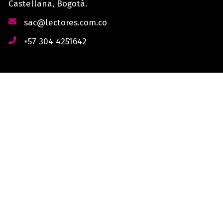
Castellana, Bogotá.
sac@lectores.com.co
+57 304 4251642
derechos reservados © 2026 Lectores.co |
Lectores.co
Bogotá