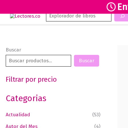
En
Buscar
Ir
al
contenido
Buscar
Buscar
Filtrar por precio
Categorias
Actualidad
(53)
Autor del Mes
(4)