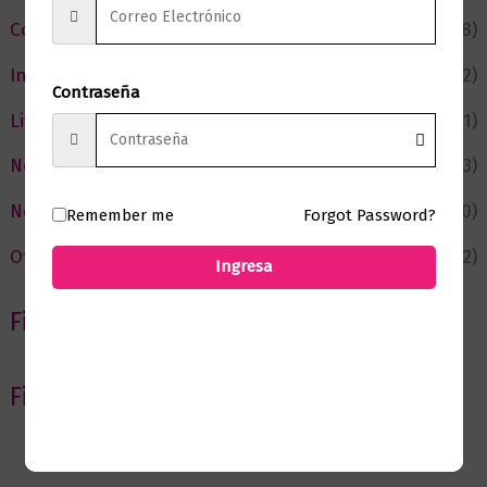
Cómic y Fantasía
(88)
Infantil y Juvenil
(212)
Contraseña
Literatura
(371)
Negocios
(43)
Novedades
(110)
Remember me
Forgot Password?
Ofertas
(12)
Ingresa
Filtrar por Autor
Filtrar por editorial