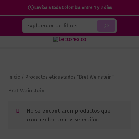
Envíos a toda Colombia entre 1 y 3 días
Ir
Buscar
al
contenido
Inicio
/ Productos etiquetados “Bret Weinstein”
Bret Weinstein
No se encontraron productos que
concuerden con la selección.