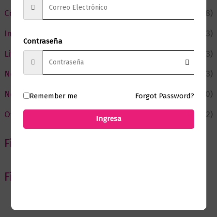
Cómic y Fantasía
(88)
Infantil y Juvenil
(213)
Contraseña
Literatura
(373)
Negocios
(43)
Novedades
(110)
Remember me
Forgot Password?
Ofertas
(12)
Ingresa
Filtrar por Autor
Filtrar por editorial