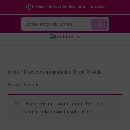
Envíos a toda Colombia entre 1 y 3 días
Ir
Buscar
al
contenido
Inicio
/ Productos etiquetados “Brant Pinvidic”
Brant Pinvidic
No se encontraron productos que
concuerden con la selección.