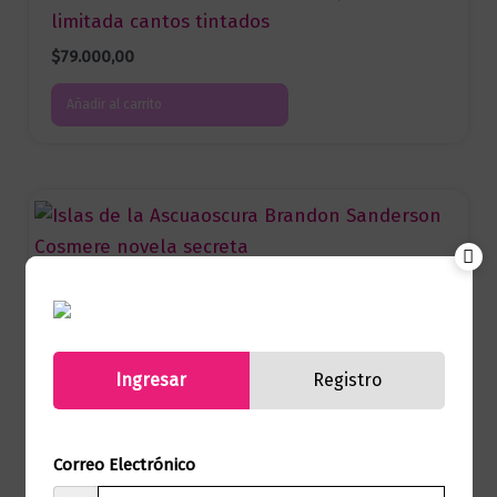
limitada cantos tintados
$
79.000,00
Añadir al carrito
Fantasía
Islas de la Ascuaoscura
$
125.000,00
Ingresar
Registro
Añadir al carrito
Correo Electrónico