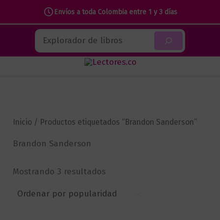
Envíos a toda Colombia entre 1 y 3 días
Ir
Buscar
al
contenido
Inicio
/ Productos etiquetados “Brandon Sanderson”
Brandon Sanderson
Sorted
Mostrando 3 resultados
by
popularity