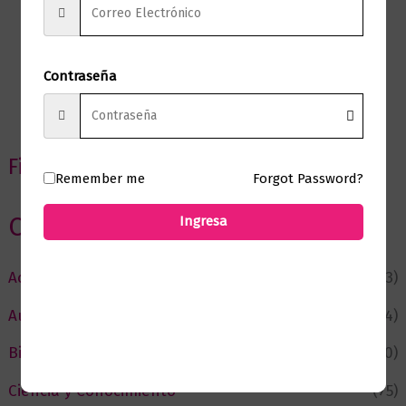
Contraseña
Filtrar por precio
Remember me
Forgot Password?
Categorias
Ingresa
Actualidad
(53)
Autor del Mes
(4)
Bienestar
(230)
Ciencia y Conocimiento
(75)