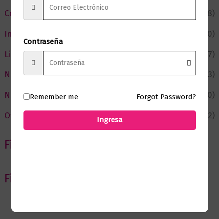
Cómic y Fantasía
(88)
Infantil y Juvenil
(210)
Contraseña
Literatura
(367)
Negocios
(43)
Novedades
(110)
Remember me
Forgot Password?
Ofertas
(12)
Ingresa
Filtrar por Autor
Filtrar por editorial