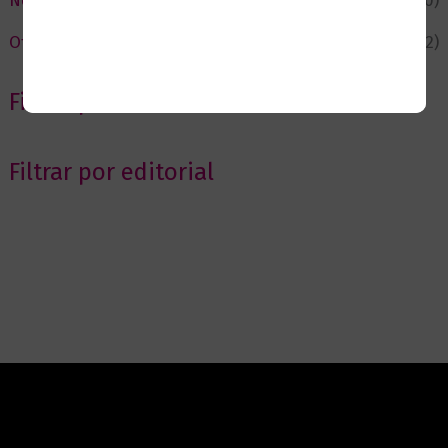
Novedades
(110)
Ofertas
(12)
Filtrar por Autor
Filtrar por editorial