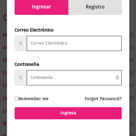
Ingresar
Registro
Categorias
Correo Electrónico
Actualidad
(53)
Autor del Mes
(4)
Bienestar
(229)
Contraseña
Ciencia y Conocimiento
(75)
Cómic y Fantasía
(88)
Infantil y Juvenil
(213)
Remember me
Forgot Password?
Literatura
(373)
Ingresa
Negocios
(43)