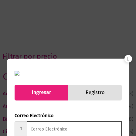
Filtrar por precio
Categorias
Ingresar
Registro
Actualidad
(53)
Autor del Mes
(4)
Correo Electrónico
Bienestar
(228)
Ciencia y Conocimiento
(75)