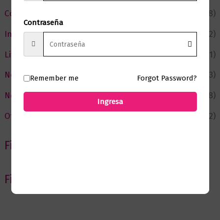
Cómic y Fantasía
(88)
Contraseña
Infantil y Juvenil
(212)
Literatura
(371)
Negocios
(43)
Remember me
Forgot Password?
Novedades
(108)
Ingresa
Ofertas
(12)
Filtrar por Autor
Filtrar por editorial