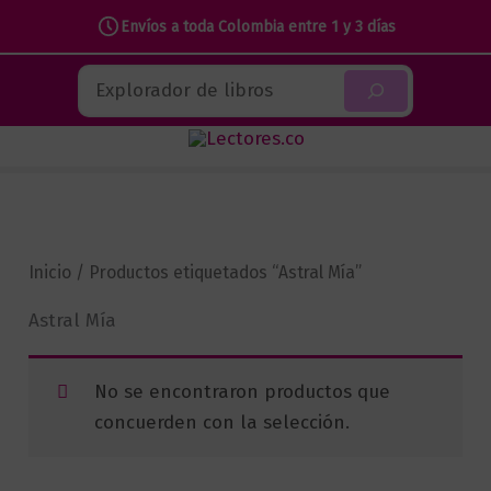
Envíos a toda Colombia entre 1 y 3 días
Ir
Buscar
al
contenido
Inicio
/ Productos etiquetados “Astral Mía”
Astral Mía
No se encontraron productos que
concuerden con la selección.