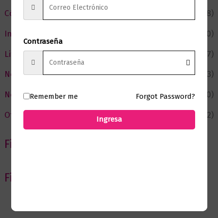
Cómic y Fantasía
(88)
Infantil y Juvenil
(210)
Contraseña
Literatura
(367)
Negocios
(43)
Novedades
(110)
Remember me
Forgot Password?
Ofertas
(12)
Ingresa
Filtrar por Autor
Filtrar por editorial