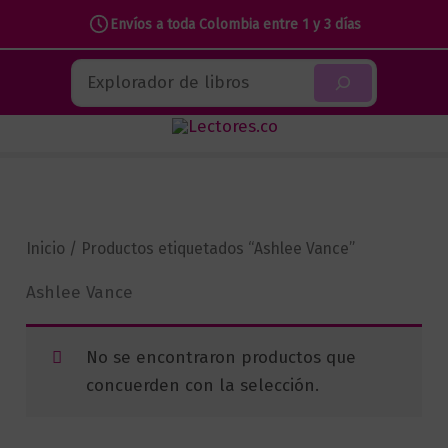
Envíos a toda Colombia entre 1 y 3 días
Ir
Buscar
al
contenido
Inicio
/ Productos etiquetados “Ashlee Vance”
Ashlee Vance
No se encontraron productos que
concuerden con la selección.