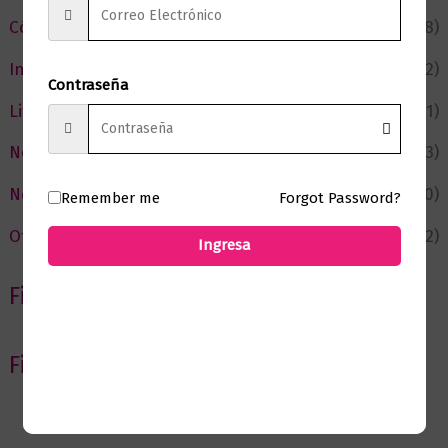
Cómic y Fantasía
(88)
Infantil y Juvenil
(212)
Contraseña
Literatura
(371)
Negocios
(43)
Novedades
(110)
Remember me
Forgot Password?
Ofertas
(12)
Ingresa
Filtrar por Autor
Filtrar por editorial