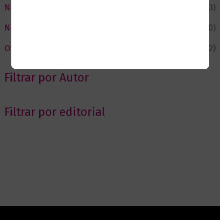
Negocios
(43)
Novedades
(110)
Ofertas
(12)
Filtrar por Autor
Filtrar por editorial