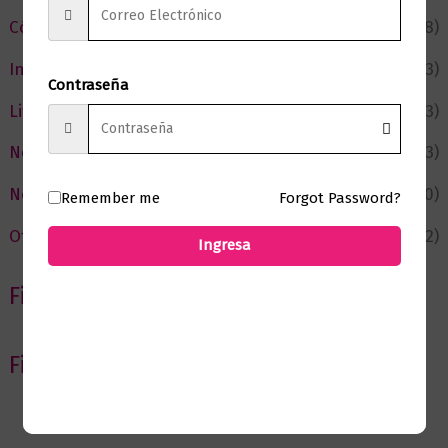
Cómic y Fantasía
(88)
Infantil y Juvenil
(213)
Contraseña
Literatura
(373)
Negocios
(43)
Novedades
(110)
Remember me
Forgot Password?
Ofertas
(12)
Ingresa
Filtrar por Autor
Filtrar por editorial