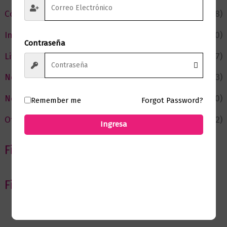
Cómic y Fantasía
(88)
Infantil y Juvenil
(210)
Contraseña
Literatura
(367)
Negocios
(43)
Novedades
(110)
Remember me
Forgot Password?
Ofertas
(12)
Ingresa
Filtrar por Autor
Filtrar por editorial