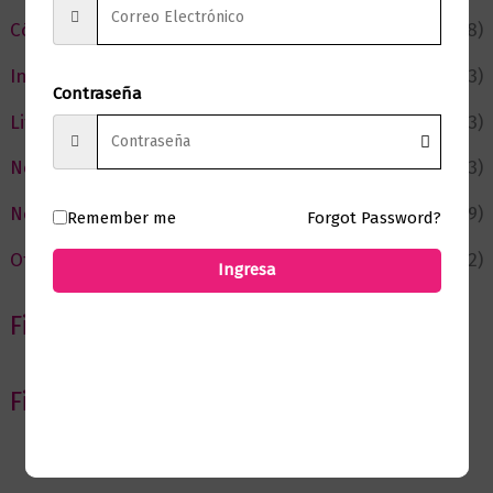
Cómic y Fantasía
(88)
Infantil y Juvenil
(213)
Contraseña
Literatura
(373)
Negocios
(43)
Novedades
(109)
Remember me
Forgot Password?
Ofertas
(12)
Ingresa
Filtrar por Autor
Filtrar por editorial