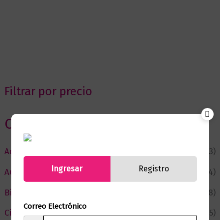
Filtrar por precio
Categorias
Actualidad
(53)
Ingresar
Registro
Autor del Mes
(4)
Bienestar
(228)
Correo Electrónico
Ciencia y Conocimiento
(75)