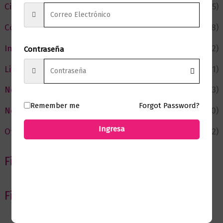
Ciencia y Conocimiento
(75)
Cómic y Fantasía
(88)
Infantil y Juvenil
(212)
Contraseña
Literatura
(371)
Negocios
(43)
Remember me
Forgot Password?
Novedades
(110)
Ingresa
Ofertas
(12)
Filtrar por Autor
Filtrar por editorial