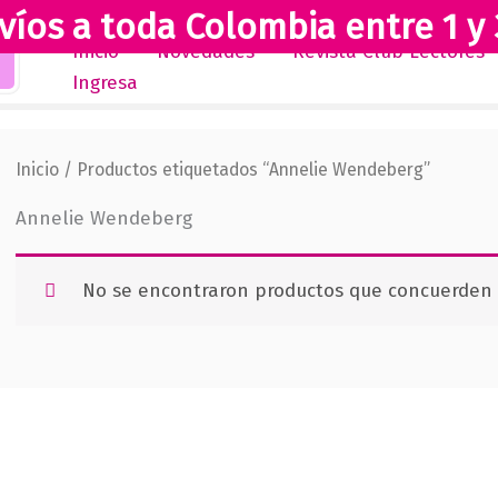
víos a toda Colombia entre 1 y 
Inicio
Novedades
Revista Club Lectores
Ingresa
Inicio
/ Productos etiquetados “Annelie Wendeberg”
Annelie Wendeberg
No se encontraron productos que concuerden c