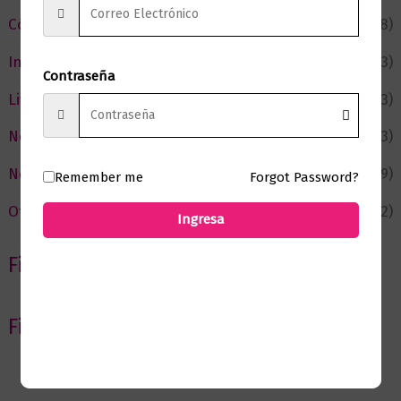
Cómic y Fantasía
(88)
Infantil y Juvenil
(213)
Contraseña
Literatura
(373)
Negocios
(43)
Novedades
(109)
Remember me
Forgot Password?
Ofertas
(12)
Ingresa
Filtrar por Autor
Filtrar por editorial