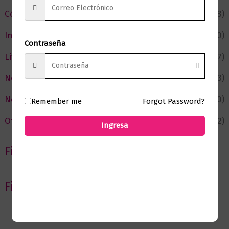
Cómic y Fantasía
(88)
Infantil y Juvenil
(210)
Contraseña
Literatura
(367)
Negocios
(43)
Novedades
(110)
Remember me
Forgot Password?
Ofertas
(12)
Ingresa
Filtrar por Autor
Filtrar por editorial