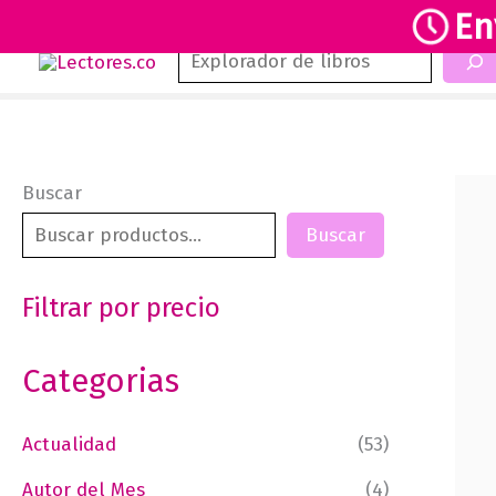
En
Buscar
Ir
al
contenido
Buscar
Buscar
Filtrar por precio
Categorias
Actualidad
(53)
Autor del Mes
(4)