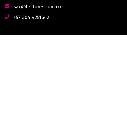
sac@lectores.com.co
+57 304 4251642
derechos reservados © 2026 Lectores.co |
Lectores.co
Bogotá