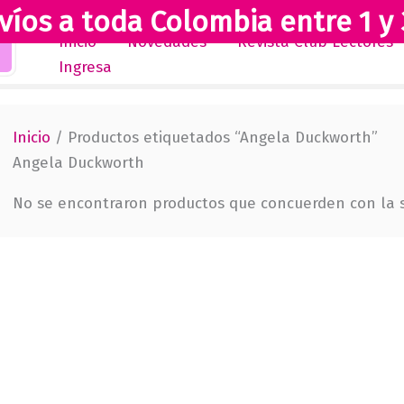
víos a toda Colombia entre 1 y 
Inicio
Novedades
Revista Club Lectores
Ingresa
Inicio
/ Productos etiquetados “Angela Duckworth”
Angela Duckworth
No se encontraron productos que concuerden con la s