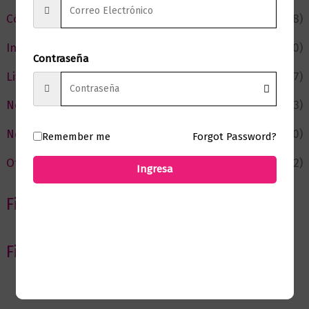
Cómic y Fantasía
(88)
Infantil y Juvenil
(210)
Contraseña
Literatura
(367)
Negocios
(43)
Novedades
(110)
Remember me
Forgot Password?
Ofertas
(12)
Ingresa
Filtrar por Autor
Filtrar por editorial