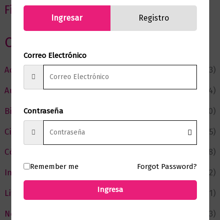
Filtrar por precio
Ingresar
Registro
Categorias
Correo Electrónico
Actualidad
(53)
Autor del Mes
(4)
Bienestar
(230)
Contraseña
Ciencia y Conocimiento
(75)
Cómic y Fantasía
(88)
Remember me
Forgot Password?
Infantil y Juvenil
(212)
Ingresa
Literatura
(371)
Negocios
(43)