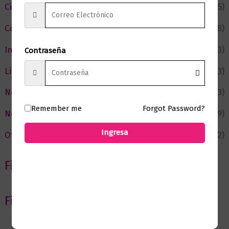
Ciencia y Conocimiento
(75)
Cómic y Fantasía
(88)
Infantil y Juvenil
(213)
Contraseña
Literatura
(373)
Negocios
(43)
Remember me
Forgot Password?
Novedades
(109)
Ingresa
Ofertas
(12)
Filtrar por Autor
Filtrar por editorial